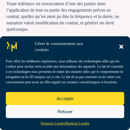
Toute tolérance ou renonciation d’une des parties dans
l’application de tout ou partie des engagements prévus au
contrat, quelles qu’en aient pu être la fréquence et la durée, ne
sauraient valoir modification du contrat, ni générer un droit
quelconque.
15.2 Autonomie des clauses
Gérer le consentement aux
cookies
La nullité ou l’inapplicabilité de l’une quelconque des clauses
ne saurait emporter la nullité des autres stipulations qui
Pour offrir les meilleures expériences, nous utilisons des technologies telles que les
conserveront leur force et leur portée.
cookies pour stocker et/ou accéder aux informations des appareils. Le fait de consentir
à ces technologies nous permettra de traiter des données telles que le comportement de
15.3 Loi applicable et litige
navigation ou les ID uniques sur ce site. Le fait de ne pas consentir ou de retirer son
consentement peut avoir un effet négatif sur certaines caractéristiques et fonctions.
Les présentes sont soumises au droit français.
Accepter
En cas litige entre le CLIENT et le PRESTATAIRE, les parties
tenteront dans un premier temps de résoudre leur différend par
Refuser
accord amiable en fixant à cette occasion un délai limite pour
cette résolution.
Mentions Legales
Mentions Legales